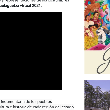
les y representaciones de las costumbres
uelaguetza virtual 2021
.
a indumentaria de los pueblos
ltura e historia de cada región del estado