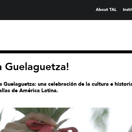
About TAL
Inst
la Guelaguetza!
la Guelaguetza: una celebración de la cultura e hist
allas de América Latina.